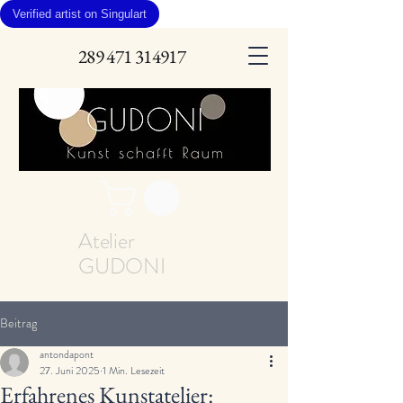
Verified artist on Singulart
289 471 314917
Atelier
GUDONI
Beitrag
antondapont
27. Juni 2025
1 Min. Lesezeit
Erfahrenes Kunstatelier: